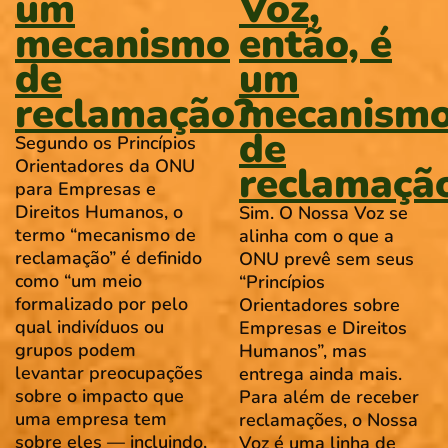
um
Voz,
mecanismo
então, é
de
um
reclamação?
mecanism
de
Segundo os Princípios
Orientadores da ONU
reclamaçã
para Empresas e
Direitos Humanos, o
Sim. O Nossa Voz se
termo “mecanismo de
alinha com o que a
reclamação” é definido
ONU prevê sem seus
como “um meio
“Princípios
formalizado por pelo
Orientadores sobre
qual indivíduos ou
Empresas e Direitos
grupos podem
Humanos”, mas
levantar preocupações
entrega ainda mais.
sobre o impacto que
Para além de receber
uma empresa tem
reclamações, o Nossa
sobre eles — incluindo,
Voz é uma linha de