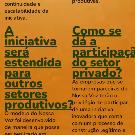
produtivas.
continuidade e
escalabilidade da
iniciativa.
A
Como se
iniciativa
dá a
será
participaç
estendida
do setor
para
privado?
outros
As empresas que se
tornarem parceiras do
setores
Nossa Voz terão o
produtivos?
privilégio de participar
de uma iniciativa
O modelo do Nossa
inovadora que conta
Voz foi desenvolvido
com um processo de
de maneira que possa
construção legítimo e
ser replicado em