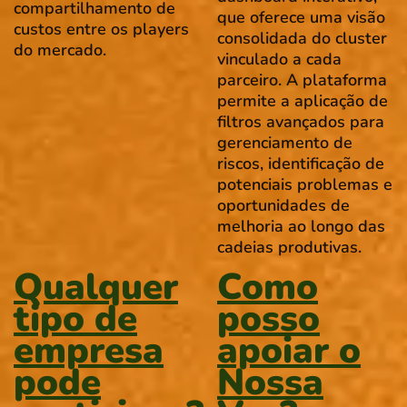
compartilhamento de
que oferece uma visão
custos entre os players
consolidada do cluster
do mercado.
vinculado a cada
parceiro. A plataforma
permite a aplicação de
filtros avançados para
gerenciamento de
riscos, identificação de
potenciais problemas e
oportunidades de
melhoria ao longo das
cadeias produtivas.
Qualquer
Como
tipo de
posso
empresa
apoiar o
pode
Nossa