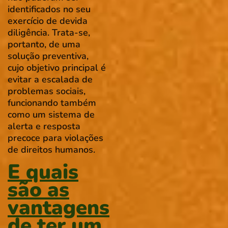
identificados no seu
exercício de devida
diligência. Trata-se,
portanto, de uma
solução preventiva,
cujo objetivo principal é
evitar a escalada de
problemas sociais,
funcionando também
como um sistema de
alerta e resposta
precoce para violações
de direitos humanos.
E quais
são as
vantagens
de ter um