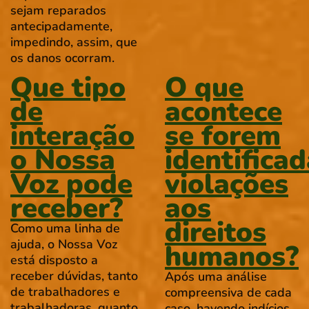
sejam reparados
antecipadamente,
impedindo, assim, que
os danos ocorram.
Que tipo
O que
de
acontece
interação
se forem
o Nossa
identifica
Voz pode
violações
receber?
aos
direitos
Como uma linha de
ajuda, o Nossa Voz
humanos?
está disposto a
receber dúvidas, tanto
Após uma análise
de trabalhadores e
compreensiva de cada
trabalhadoras, quanto
caso, havendo indícios