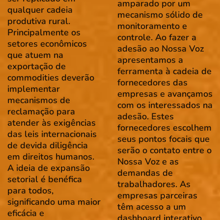
amparado por um
qualquer cadeia
mecanismo sólido de
produtiva rural.
monitoramento e
Principalmente os
controle. Ao fazer a
setores econômicos
adesão ao Nossa Voz
que atuem na
apresentamos a
exportação de
ferramenta à cadeia de
commodities deverão
fornecedores das
implementar
empresas e avançamos
mecanismos de
com os interessados na
reclamação para
adesão. Estes
atender às exigências
fornecedores escolhem
das leis internacionais
seus pontos focais que
de devida diligência
serão o contato entre o
em direitos humanos.
Nossa Voz e as
A ideia de expansão
demandas de
setorial é benéfica
trabalhadores. As
para todos,
empresas parceiras
significando uma maior
têm acesso a um
eficácia e
dashboard interativo,